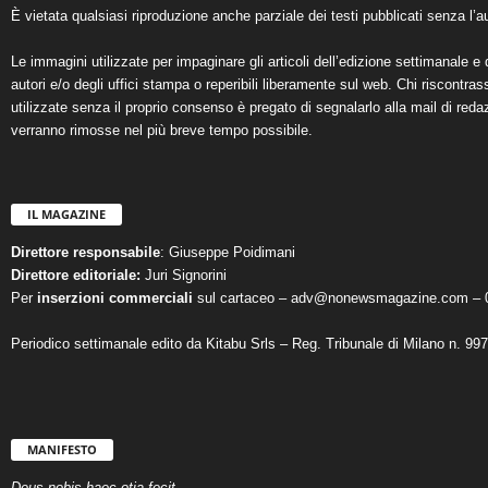
È vietata qualsiasi riproduzione anche parziale dei testi pubblicati senza l’au
Le immagini utilizzate per impaginare gli articoli dell’edizione settimanale e 
autori e/o degli uffici stampa o reperibili liberamente sul web. Chi riscontra
utilizzate senza il proprio consenso è pregato di segnalarlo alla mail di reda
verranno rimosse nel più breve tempo possibile.
IL MAGAZINE
Direttore responsabile
: Giuseppe Poidimani
Direttore editoriale:
Juri Signorini
Per
inserzioni commerciali
sul cartaceo – adv@nonewsmagazine.com – 
Periodico settimanale edito da Kitabu Srls – Reg. Tribunale di Milano n. 99
MANIFESTO
Deus nobis haec otia fecit