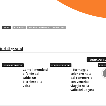
TAGS
COCKTAIL
ENOGASTRONOMIA
MIXOLOGY
Juri Signorini
ARTICOLI C
enogastronomia
enogastronomia
enoga
Come il mondo si
Il formaggio
difende dal
color oro nato
caldo, un
dal commercio
bicchiere alla
con Venezia:
volta
viaggio nella
valle del Bagòss