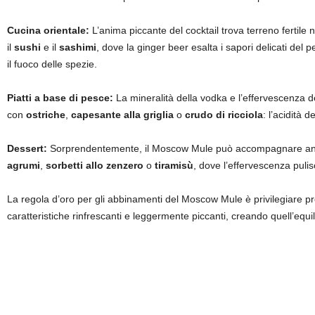
Cucina orientale:
L’anima piccante del cocktail trova terreno fertile
il
sushi
e il
sashimi
, dove la ginger beer esalta i sapori delicati del 
il fuoco delle spezie.
Piatti a base di pesce:
La mineralità della vodka e l’effervescenza 
con
ostriche
,
capesante alla griglia
o
crudo di ricciola
: l’acidità 
Dessert:
Sorprendentemente, il Moscow Mule può accompagnare anche
agrumi
,
sorbetti allo zenzero
o
tiramisù
, dove l’effervescenza puli
La regola d’oro per gli abbinamenti del Moscow Mule è privilegiare p
caratteristiche rinfrescanti e leggermente piccanti, creando quell’equi