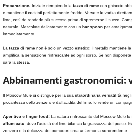
Preparazione:
Iniziate riempiendo la
tazza di rame
con ghiaccio abbo
e mantiene il cocktail perfettamente freddo. Versate la vodka dirett
lime, così da renderlo più succoso prima di spremerne il succo. Com
naturale. Mescolate delicatamente con un
bar spoon
per amalgamare 
immediatamente.
La
tazza di rame
non è solo un vezzo estetico: il metallo mantiene la 
amplifica la sensazione rinfrescante ad ogni sorso. Se non disponete
sarà la stessa.
Abbinamenti gastronomici: v
Il Moscow Mule si distingue per la sua
straordinaria versatilità
negli 
piccantezza dello zenzero e dall’acidità del lime, lo rende un compa
Aperitivo e finger food:
La natura rinfrescante del Moscow Mule lo 
affumicato
, dove l’acidità del lime bilancia la grassezza del pesce.
zenzero e la dolcezza dei pomodori crea un’armonia sorprendente.