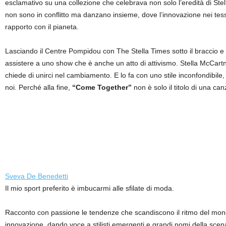
esclamativo su una collezione che celebrava non solo l’eredità di Ste
non sono in conflitto ma danzano insieme, dove l’innovazione nei tess
rapporto con il pianeta.
Lasciando il Centre Pompidou con The Stella Times sotto il braccio e n
assistere a uno show che è anche un atto di attivismo. Stella McCartney
chiede di unirci nel cambiamento. E lo fa con uno stile inconfondibile, r
noi. Perché alla fine,
“Come Together”
non è solo il titolo di una can
Sveva De Benedetti
Il mio sport preferito è imbucarmi alle sfilate di moda.
Racconto con passione le tendenze che scandiscono il ritmo del mondo 
innovazione, dando voce a stilisti emergenti e grandi nomi della scena