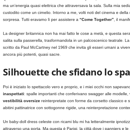
ma un’energia quasi elettrica che attraversava la sala.
Sulla mia sedi
custodito come un cimelio. Intorno a me, volti noti del cinema e del
sorpresa. Tutti eravamo lì per assistere a
“Come Together”
, il mani
La designer britannica non ha mai fatto le cose a metà, e questa sera
salita sulla passerella, trasformandola in un palcoscenico teatrale. L
scritto da Paul McCartney nel 1969 che invita gli esseri umani a vive
ancora più potenti, quasi sacre.
Silhouette che sfidano lo spa
Poi è iniziato lo spettacolo vero e proprio, e i miei occhi non sapeva
inaspettati
: spalle importanti che conferivano swagger alle modelle,
vestibilità oversize
reinterpretate con forme da corsetto classico e s
abitini pattinatrice con sottogonne rigide, una reinterpretazione cont
Un baby-doll dress celeste con ricami blu mi ha letteralmente ipnotizz
attraverso una porta. Ma questa è Parigi, la città dove i panniers e le