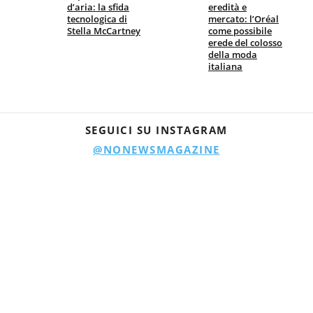
d’aria: la sfida
eredità e
tecnologica di
mercato: l’Oréal
Stella McCartney
come possibile
erede del colosso
della moda
italiana
SEGUICI SU INSTAGRAM
@NONEWSMAGAZINE