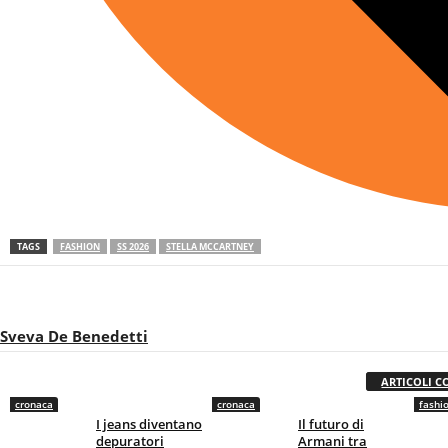
TAGS
FASHION
SS 2026
STELLA MCCARTNEY
Sveva De Benedetti
ARTICOLI C
cronaca
cronaca
fashio
I jeans diventano
Il futuro di
depuratori
Armani tra