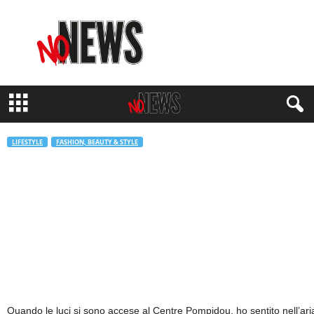
N
o
N
e
w
s
M
a
g
LIFESTYLE
FASHION, BEAUTY & STYLE
a
z
Stella McCartney presenta Come
i
Together: la sfilata che unisce
n
e
innovazione e natura
di
Sveva De Benedetti
-
7 Ottobre 2025
523
Quando le luci si sono accese al Centre Pompidou, ho sentito nell’ari