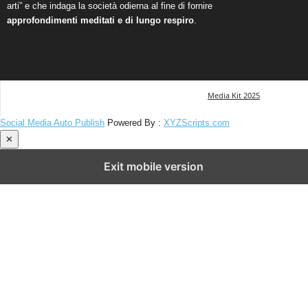
arti” e che indaga la società odierna al fine di fornire
approfondimenti meditati e di lungo respiro
.
Media Kit 2025
Social Media Auto Publish
Powered By :
XYZScripts.com
✕
Exit mobile version